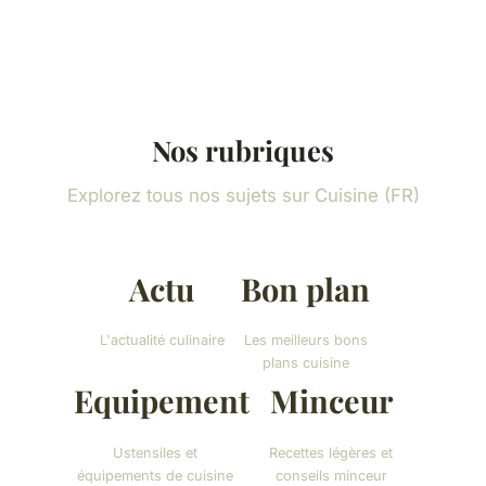
Nos rubriques
Explorez tous nos sujets sur Cuisine (FR)
Actu
Bon plan
L'actualité culinaire
Les meilleurs bons
plans cuisine
Equipement
Minceur
Ustensiles et
Recettes légères et
équipements de cuisine
conseils minceur