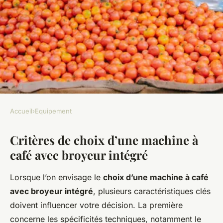
Accueil
›
Equipement
EQUIPEMENT
Critères de choix d’une machine à
Comment choisir la machine à
café avec broyeur intégré
café avec broyeur intégré pour
savourer des arômes frais ?
Lorsque l’on envisage le
choix d’une machine à café
avec broyeur intégré
, plusieurs caractéristiques clés
Noé
•
23 avril 2025
•
8 min de lecture
doivent influencer votre décision. La première
concerne les spécificités techniques, notamment le