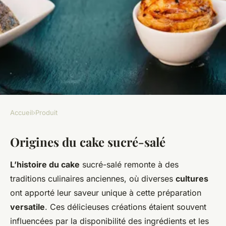
Accueil
›
Produit
PRODUIT
Origines du cake sucré-salé
L'évolution du cake sucré-salé
: des origines à nos jours
L’histoire du cake
sucré-salé remonte à des
traditions culinaires anciennes, où diverses
cultures
Noé
•
23 avril 2025
•
6 min de lecture
ont apporté leur saveur unique à cette préparation
versatile
. Ces délicieuses créations étaient souvent
influencées par la disponibilité des ingrédients et les