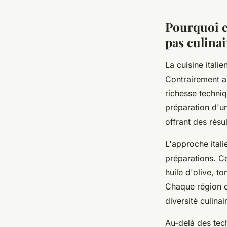
Noé
•
22 décembre 2025
•
7 min de lecture
Pourquoi c
pas culinai
La cuisine itali
Contrairement au
richesse techni
préparation d'u
offrant des résu
L'approche itali
préparations. Ce
huile d'olive, t
Chaque région d'
diversité culinai
Au-delà des tech