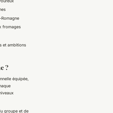
voureux
nes
ie-Romagne
ux fromages
s et ambitions
e ?
nnelle équipée,
chaque
 niveaux
du groupe et de