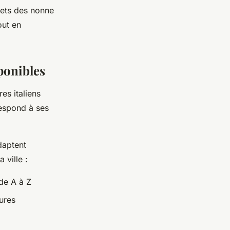
rets des nonne
out en
sponibles
res italiens
respond à ses
daptent
 ville :
 de A à Z
tures