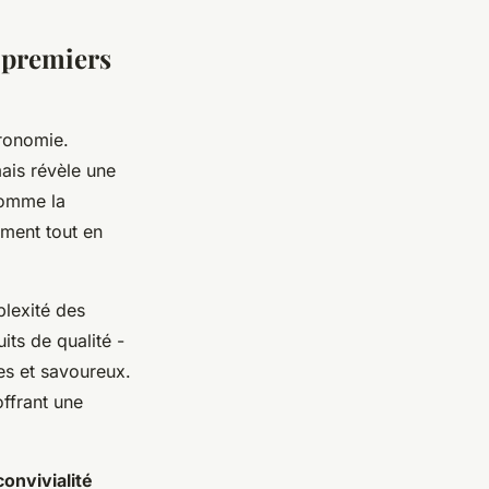
 premiers
ronomie.
mais révèle une
comme la
ement tout en
lexité des
its de qualité -
es et savoureux.
offrant une
convivialité