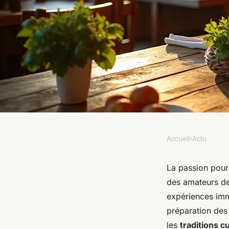
Accueil
›
Actu
ACTU
Apprendre à cuisiner
La passion pour
des amateurs de 
montpellier : les ate
expériences imm
préparation des 
les
traditions cu