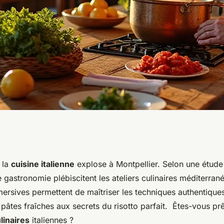
 italien à
 la
cuisine italienne
explose à Montpellier. Selon une étud
gastronomie plébiscitent les ateliers culinaires méditerran
liers à découvrir
ersives permettent de maîtriser les techniques authentiques
pâtes fraîches aux secrets du risotto parfait. Êtes-vous pr
linaires
italiennes ?