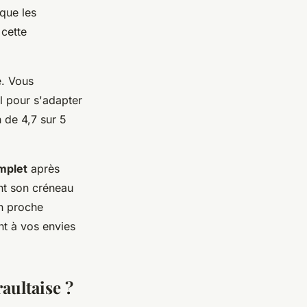
 que les
 cette
e. Vous
l pour s'adapter
n de 4,7 sur 5
mplet
après
nt son créneau
un proche
nt à vos envies
raultaise ?