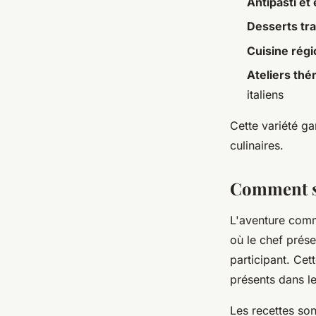
Antipasti et
Desserts tra
Cuisine régi
Ateliers th
italiens
Cette variété ga
culinaires.
Comment se
L'aventure comm
où le chef prés
participant. Ce
présents dans l
Les recettes so