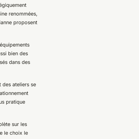
atégiquement
isine renommées,
rianne proposent
: équipements
ssi bien des
isés dans des
t des ateliers se
tationnement
lus pratique
lète sur les
e le choix le